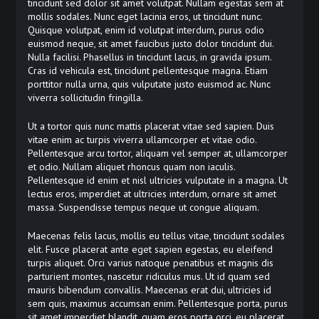
tincidunt sed dolor sit amet volutpat. Nullam egestas sem at
mollis sodales. Nunc eget lacinia eros, ut tincidunt nunc.
Quisque volutpat, enim id volutpat interdum, purus odio
euismod neque, sit amet faucibus justo dolor tincidunt dui.
Nulla facilisi. Phasellus in tincidunt lacus, in gravida ipsum.
Cras id vehicula est, tincidunt pellentesque magna. Etiam
porttitor nulla urna, quis vulputate justo euismod ac. Nunc
viverra sollicitudin fringilla.
Ut a tortor quis nunc mattis placerat vitae sed sapien. Duis
vitae enim ac turpis viverra ullamcorper et vitae odio.
Pellentesque arcu tortor, aliquam vel semper at, ullamcorper
et odio. Nullam aliquet rhoncus quam non iaculis.
Pellentesque id enim et nisl ultricies vulputate in a magna. Ut
lectus eros, imperdiet at ultricies interdum, ornare sit amet
massa. Suspendisse tempus neque ut congue aliquam.
Maecenas felis lacus, mollis eu tellus vitae, tincidunt sodales
elit. Fusce placerat ante eget sapien egestas, eu eleifend
turpis aliquet. Orci varius natoque penatibus et magnis dis
parturient montes, nascetur ridiculus mus. Ut id quam sed
mauris bibendum convallis. Maecenas erat dui, ultricies id
sem quis, maximus accumsan enim. Pellentesque porta, purus
sit amet imperdiet blandit, quam eros porta orci, eu placerat