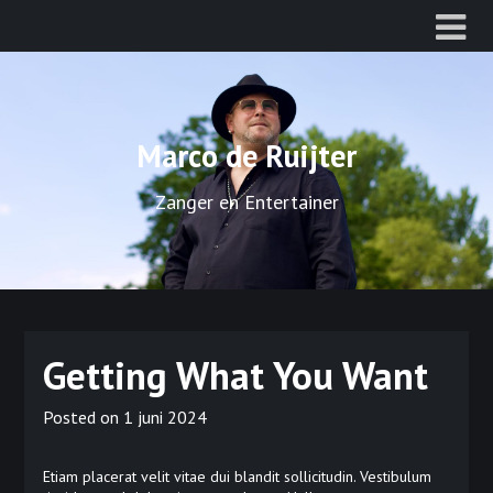
Ga
naar
de
inhoud
Marco de Ruijter
Zanger en Entertainer
Getting What You Want
Posted on
1 juni 2024
Etiam placerat velit vitae dui blandit sollicitudin. Vestibulum